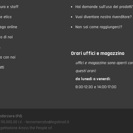
tura e staff
Hai domande sull’uso dei prodotti
e etico
Vuoi diventare nostro rivenditore?
ogo online
Non sai come raggiungerci?
o di noi
s
Orari uffici e magazzino
a con noi
uffici e magazzino
sono aperti co
tti
questi orari:
da lunedì a venerdì
:
8:30-12:30 e 14:00-17:00
godarzere (Pd)
 110.000,00 I.V. - tecnomercato@legalmail.it
gettazione Across the People srl