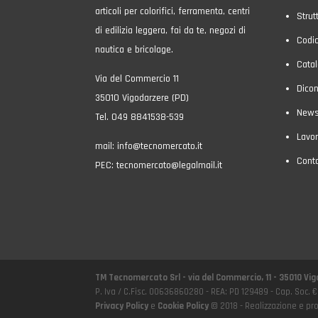
articoli per colorifici, ferramenta, centri
Strut
di edilizia leggera, fai da te, negozi di
Codic
nautica e bricolage.
Catal
Via del Commercio 11
Dicon
35010 Vigodarzere (PD)
New
Tel. 049 8841538-539
Lavor
mail:
info@tecnomercato.it
Conta
PEC:
tecnomercato@legalmail.it
TM Tecnomercato Srl - via del Commercio, 11 - 35010 Vi
P. Iva / C.Fisc. 00636860280 - REA: PD 129489 - Cap. Soc. €
Privacy Policy
e
Cookie Policy
© 2018 - Realizzazione e pro