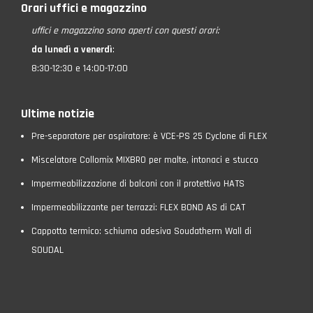
Orari uffici e magazzino
uffici e magazzino
sono aperti con questi orari:
da lunedì a venerdì
:
8:30-12:30 e 14:00-17:00
Ultime notizie
Pre-separatore per aspiratore: è VCE-PS 25 Cyclone di FLEX
Miscelatore Collomix MIXBRO per malte, intonaci e stucco
Impermeabilizzazione di balconi con il protettivo HATS
Impermeabilizzante per terrazzi: FLEX BOND AS di CAT
Cappotto termico: schiuma adesiva Soudatherm Wall di
SOUDAL