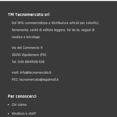
TM Tecnomercato srl
Dal 1976 commercializza e distribuisce articoli per colorifici,
ferramenta, centri di edilizia leggera, fai da te, negozi di
nautica e bricolage.
Via del Commercio 11
35010 Vigodarzere (PD)
Tel. 049 8841538-539
mail:
info@tecnomercato.it
PEC:
tecnomercato@legalmail.it
Per conoscerci
Chi siamo
Struttura e staff