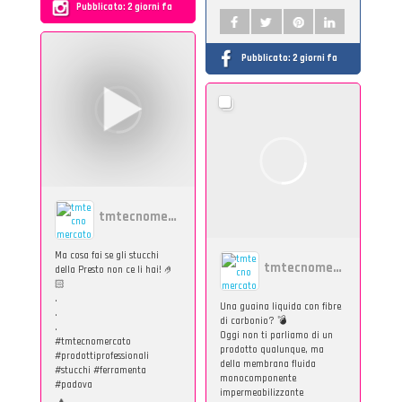
Pubblicato:
2 giorni fa
Pubblicato:
2 giorni fa
tmtecnomercato
Ma cosa fai se gli stucchi
tmtecnomercato
della Presto non ce li hai! 🤌
🏻
.
Una guaina liquida con fibre
.
di carbonio? 💣
.
Oggi non ti parliamo di un
#tmtecnomercato
prodotto qualunque, ma
#prodottiprofessionali
della membrana fluida
#stucchi #ferramenta
monocomponente
#padova
impermeabilizzante