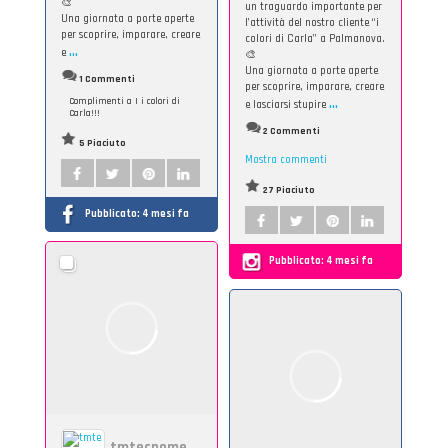
🎨
un traguardo importante per
Una giornata a porte aperte
l’attività del nostro cliente “i
per scoprire, imparare, creare
colori di Carla” a Palmanova.
...
e
🎨
Una giornata a porte aperte
1 Commenti
per scoprire, imparare, creare
...
Complimenti a I i colori di
e lasciarsi stupire
Carla!!!
2 Commenti
5 Piaciuto
Mostra commenti
27 Piaciuto
Pubblicato:
4 mesi fa
Pubblicato:
4 mesi fa
tmtecnomercato