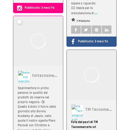
sapere a riguardo:
Pubblicato:
3 mesi fa
👉🏻 Ideale per la
...
manutenzione di
7 Piaciuto
Pubblicato:
3 mesi fa
tmtecnomercato
Sperimentare in prima
persona la qualità dei
prodotti da inserire nel
proprio negozio. 🧐
Questo è stato il fulcro della
TM Tecnomercato srl
giornata alla Borma
Academy di Jesolo, nella
quale il nostro agente Piero
Foto dal post di TM
Parovel con Christian e
Tecnomercato srl
...