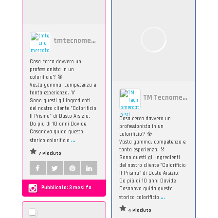
tmtecnomercato
Cosa cerca davvero un
professionista in un
colorificio? 🎯
Vasta gamma, competenza e
tanta esperienza. 🏅
TM Tecnomercato srl
Sono questi gli ingredienti
del nostro cliente "Colorificio
Il Prisma" di Busto Arsizio.
Cosa cerca davvero un
Da più di 10 anni Davide
professionista in un
Casanova guida questo
colorificio? 🎯
...
storico colorificio
Vasta gamma, competenza e
tanta esperienza. 🏅
7 Piaciuto
Sono questi gli ingredienti
del nostro cliente "Colorificio
Il Prisma" di Busto Arsizio.
Da più di 10 anni Davide
Pubblicato:
3 mesi fa
Casanova guida questo
...
storico colorificio
4 Piaciuto