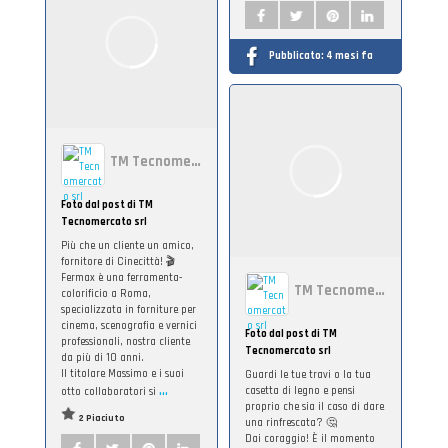
Pubblicato:
4 mesi fa
TM Tecnomercato srl
Foto dal post di TM
Tecnomercato srl
Più che un cliente un amico,
fornitore di Cinecittà! 🎬
Fermax è una ferramenta-
TM Tecnomercato srl
colorificio a Roma,
specializzata in forniture per
cinema, scenografia e vernici
Foto dal post di TM
professionali, nostra cliente
Tecnomercato srl
da più di 10 anni.
Il titolare Massimo e i suoi
Guardi le tue travi o la tua
...
casetta di legno e pensi
otto collaboratori si
proprio che sia il caso di dare
2 Piaciuto
una rinfrescata? 🤔
Dai coraggio! È il momento