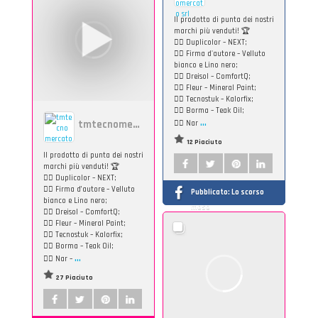
Il prodotto di punta dei nostri
marchi più venduti! 🏆
👉🏻 Duplicolor – NEXT;
👉🏻 Firma d'autore – Velluto
bianco e Lino nero;
👉🏻 Dreisol – ComfortQ;
👉🏻 Fleur – Mineral Paint;
👉🏻 Tecnostuk – Kalorfix;
👉🏻 Borma – Teak Oil;
...
tmtecnomercato
👉🏻 Nar
12 Piaciuto
Il prodotto di punta dei nostri
marchi più venduti! 🏆
👉🏻 Duplicolor – NEXT;
👉🏻 Firma d’autore – Velluto
Pubblicato:
Lo scorso
bianco e Lino nero;
mese
👉🏻 Dreisol – ComfortQ;
👉🏻 Fleur – Mineral Paint;
👉🏻 Tecnostuk – Kalorfix;
👉🏻 Borma – Teak Oil;
...
👉🏻 Nar –
27 Piaciuto