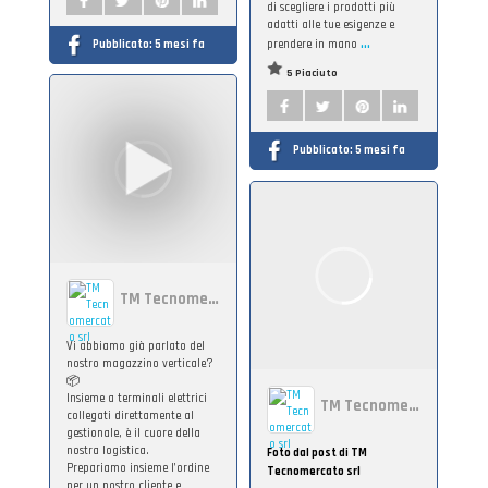
di scegliere i prodotti più
adatti alle tue esigenze e
...
Pubblicato:
5 mesi fa
prendere in mano
5 Piaciuto
Pubblicato:
5 mesi fa
TM Tecnomercato srl
Vi abbiamo già parlato del
nostro magazzino verticale?
📦
Insieme a terminali elettrici
TM Tecnomercato srl
collegati direttamente al
gestionale, è il cuore della
nostra logistica.
Foto dal post di TM
Prepariamo insieme l’ordine
Tecnomercato srl
per un nostro cliente e