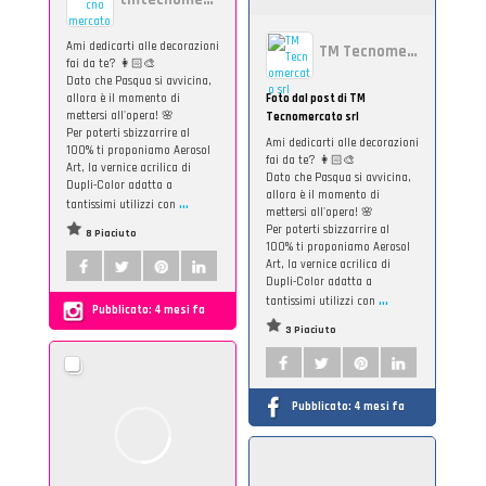
Ami dedicarti alle decorazioni
TM Tecnomercato srl
fai da te? 👩🏻‍🎨
Dato che Pasqua si avvicina,
allora è il momento di
Foto dal post di TM
mettersi all'opera! 🌸
Tecnomercato srl
Per poterti sbizzarrire al
Ami dedicarti alle decorazioni
100% ti proponiamo Aerosol
fai da te? 👩🏻‍🎨
Art, la vernice acrilica di
Dato che Pasqua si avvicina,
Dupli-Color adatta a
allora è il momento di
...
tantissimi utilizzi con
mettersi all'opera! 🌸
Per poterti sbizzarrire al
8 Piaciuto
100% ti proponiamo Aerosol
Art, la vernice acrilica di
Dupli-Color adatta a
...
tantissimi utilizzi con
Pubblicato:
4 mesi fa
3 Piaciuto
Pubblicato:
4 mesi fa