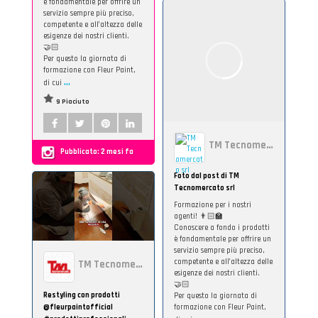
è fondamentale per offrire un
servizio sempre più preciso,
competente e all’altezza delle
esigenze dei nostri clienti.
🤝🏻
Per questo la giornata di
formazione con Fleur Paint,
...
di cui
9 Piaciuto
TM Tecnomercato srl
Pubblicato:
2 mesi fa
Foto dal post di TM
Tecnomercato srl
Formazione per i nostri
agenti! 👨🏻‍🏫
Conoscere a fondo i prodotti
è fondamentale per offrire un
servizio sempre più preciso,
competente e all’altezza delle
TM Tecnomercato
esigenze dei nostri clienti.
🤝🏻
Restyling con prodotti
Per questo la giornata di
@fleurpaintofficial
formazione con Fleur Paint,