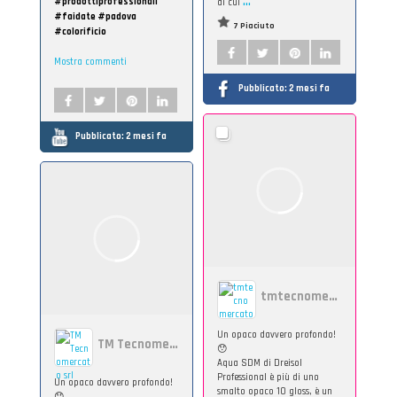
...
#prodottiprofessionali
di cui
#faidate #padova
7 Piaciuto
#colorificio
Mostra commenti
Pubblicato:
2 mesi fa
Pubblicato:
2 mesi fa
tmtecnomercato
Un opaco davvero profondo!
TM Tecnomercato srl
😯
Aqua SDM di Dreisol
Professional è più di uno
Un opaco davvero profondo!
smalto opaco 10 gloss, è un
😯