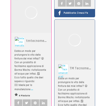
Pubblicato:
3 mesi fa
tmtecnomercato
Esiste un modo per
prolungare la vita delle
finiture dei miei infissi? 😮
Con un prodotto di
facilissima applicazione di
TM Tecnomercato srl
Borma Wachs: rivitalizzante
all'acqua per infissi. 🪟
Ecco tutto quello che devi
Esiste un modo per
sapere a riguardo:
prolungare la vita delle
👉🏻 Ideale per la
finiture dei miei infissi? 😮
...
manutenzione
Con un prodotto di
facilissima applicazione di
4 Piaciuto
Borma Wachs: rivitalizzante
all'acqua per infissi. 🪟
Ecco tutto quello che devi