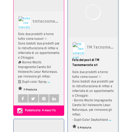
tmtecnomercato
Solo due prodotti e torna
tutto come nuovo! ✨
Sono bastati due prodotti per
TM Tecnomercato srl
la ristrutturazione di infissi e
inferriate di un appartamento
a Chioggia:
Foto dal post di TM
🪵 Borma Wachs
Tecnomercato srl
Impregnante Cerato 3x1
Holzwachs Lasur Naturaqua,
Solo due prodotti e torna
per rinnovare gli infissi;
tutto come nuovo! ✨
...
Sono bastati due prodotti per
🪟 Dupli-color Spray
la ristrutturazione di infissi e
7 Piaciuto
inferriate di un appartamento
a Chioggia:
- Borma Wachs Impregnante
Cerato 3x1 Holzwachs Lasur
Naturaqua, per rinnovare gli
Pubblicato:
4 mesi fa
infissi;
...
- Dupli-Color Deutschland
5 Piaciuto