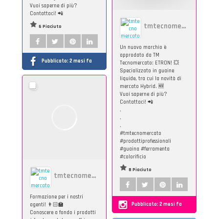
Vuoi saperne di più?
Contattaci! 📲
tmtecnomercato
6 Piaciuto
Un nuovo marchio è
approdato da TM
Pubblicato:
2 mesi fa
Tecnomercato: ETRON! 💥
Specializzato in guaine
liquide, tra cui la novità di
mercato Hybrid. 🆕
Vuoi saperne di più?
Contattaci! 📲
.
.
.
#tmtecnomercato
#prodottiprofessionali
#guaina #ferramenta
#colorificio
8 Piaciuto
tmtecnomercato
Formazione per i nostri
Pubblicato:
2 mesi fa
agenti! 👨🏻‍🏫
Conoscere a fondo i prodotti