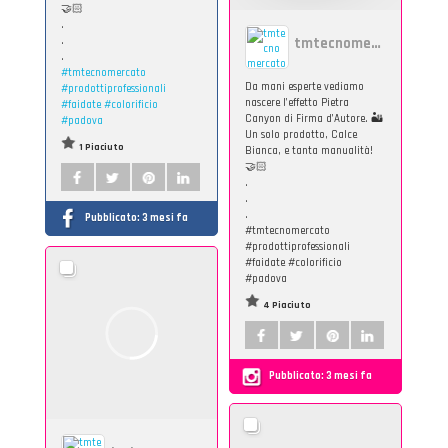
🤝🏻
.
.
tmtecnomercato
.
#tmtecnomercato
Da mani esperte vediamo
#prodottiprofessionali
nascere l’effetto Pietra
#faidate
#colorificio
Canyon di Firma d’Autore. 🏜️
#padova
Un solo prodotto, Calce
1 Piaciuto
Bianca, e tanta manualità!
🤝🏻
.
.
.
Pubblicato:
3 mesi fa
#tmtecnomercato
#prodottiprofessionali
#faidate #colorificio
#padova
4 Piaciuto
Pubblicato:
3 mesi fa