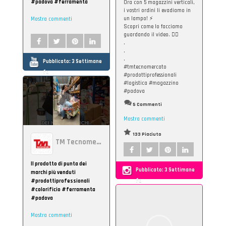
#padova #ferramenta
Ora con 5 magazzini verticali,
i vostri ordini li evadiamo in
un lampo! ⚡
Mostra commenti
Scopri come lo facciamo
guardando il video. 👆🏻
.
.
.
Pubblicato:
3 Settimane
#tmtecnomercato
fa
#prodottiprofessionali
#logistica #magazzino
#padova
5 Commenti
Mostra commenti
133 Piaciuto
TM Tecnomercato
Il prodotto di punta dei
Pubblicato:
3 Settimane
marchi più venduti
fa
#prodottiprofessionali
#colorificio #ferramenta
#padova
Mostra commenti