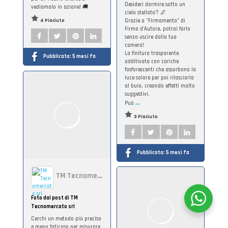
Desideri dormire sotto un
vediamolo in azione! 🚚
cielo stellato? 🌌
4 Piaciuto
Grazie a "Firmamento" di
Firma d'Autore, potrai farlo
senza uscire dalla tua
camera!
La finitura trasparente
Pubblicato:
5 mesi fa
additivata con cariche
fosforescenti che assorbono la
luce solare per poi rilasciarla
al buio, creando effetti molto
suggestivi.
...
Può
3 Piaciuto
Pubblicato:
5 mesi fa
TM Tecnomercato srl
Foto dal post di TM
Tecnomercato srl
Cerchi un metodo più preciso
e meno faticoso per misurare