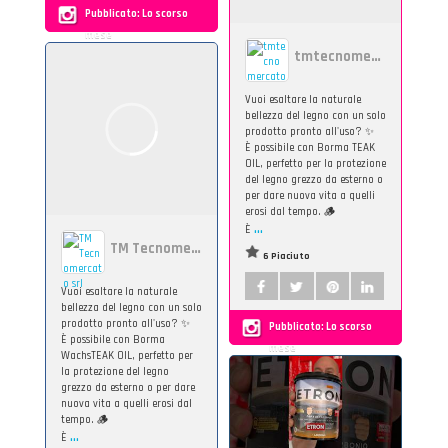
Pubblicato:
Lo scorso
mese
tmtecnomercato
Vuoi esaltare la naturale
bellezza del legno con un solo
prodotto pronto all'uso? ✨
È possibile con Borma TEAK
OIL, perfetto per la protezione
del legno grezzo da esterno o
per dare nuova vita a quelli
erosi dal tempo. 🪵
...
È
TM Tecnomercato srl
6 Piaciuto
Vuoi esaltare la naturale
bellezza del legno con un solo
prodotto pronto all'uso? ✨
Pubblicato:
Lo scorso
È possibile con Borma
mese
WachsTEAK OIL, perfetto per
la protezione del legno
grezzo da esterno o per dare
nuova vita a quelli erosi dal
tempo. 🪵
...
È