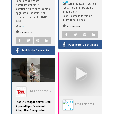
impermeabilizzante
Ora con 5 magazzini verticali,
rinforzata con fibre
i vostri ordini li evadiamo in
sintetiche, fibre di carbonio e
un lampo! ⚡
aggiunta di nanofibre di
Scopri come lo facciamo
carbonio: Hybrid di ETRON.
guardando il video. 👆🏻
💪🏻
...
Ecco
10 Piaciuto
3 Piaciuto
Pubblicato:
3 Settimane
fa
Pubblicato:
2 giorni fa
TM Tecnomercato
I nostri 5 magazzini verticali
tmtecnomercato
#prodottiprofessionali
#logistica #magazzino