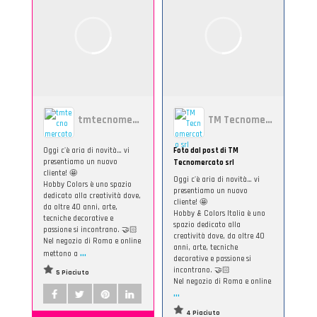
tmtecnomercato
TM Tecnomercato srl
Oggi c'è aria di novità… vi
Foto dal post di TM
presentiamo un nuovo
Tecnomercato srl
cliente! 🤩
Oggi c'è aria di novità… vi
Hobby Colors è uno spazio
presentiamo un nuovo
dedicato alla creatività dove,
cliente! 🤩
da oltre 40 anni, arte,
Hobby & Colors Italia è uno
tecniche decorative e
spazio dedicato alla
passione si incontrano. 🤝🏻
creatività dove, da oltre 40
Nel negozio di Roma e online
anni, arte, tecniche
...
mettono a
decorative e passione si
incontrano. 🤝🏻
5 Piaciuto
Nel negozio di Roma e online
...
4 Piaciuto