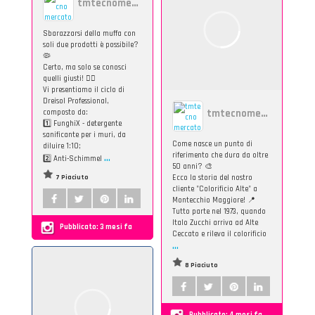
tmtecnomercato
Sbarazzarsi della muffa con
soli due prodotti è possibile?
🦠
Certo, ma solo se conosci
quelli giusti! 👇🏻
Vi presentiamo il ciclo di
Dreisol Professional,
tmtecnomercato
composto da:
1️⃣ FunghiX - detergente
sanificante per i muri, da
Come nasce un punto di
diluire 1:10;
...
riferimento che dura da oltre
2️⃣ Anti-Schimmel
50 anni? 🎨
7 Piaciuto
Ecco la storia del nostro
cliente "Colorificio Alte" a
Montecchio Maggiore! 📍
Tutto parte nel 1973, quando
Italo Zucchi arriva ad Alte
Pubblicato:
3 mesi fa
Ceccato e rileva il colorificio
...
8 Piaciuto
Pubblicato:
4 mesi fa