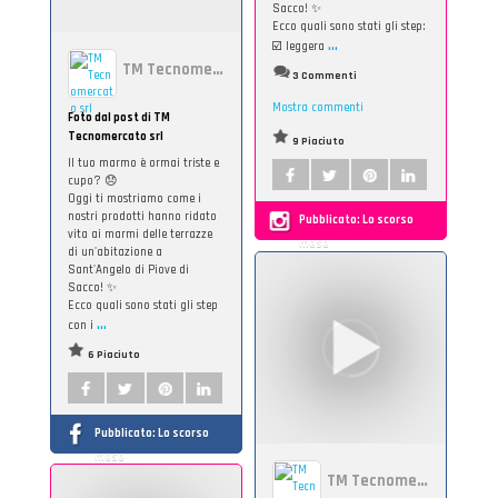
Sacco! ✨
Ecco quali sono stati gli step:
...
☑️ leggera
TM Tecnomercato srl
3 Commenti
Mostra commenti
Foto dal post di TM
Tecnomercato srl
9 Piaciuto
Il tuo marmo è ormai triste e
cupo? 😞
Oggi ti mostriamo come i
nostri prodotti hanno ridato
Pubblicato:
Lo scorso
vita ai marmi delle terrazze
mese
di un'abitazione a
Sant'Angelo di Piove di
Sacco! ✨
Ecco quali sono stati gli step
...
con i
6 Piaciuto
Pubblicato:
Lo scorso
mese
TM Tecnomercato srl