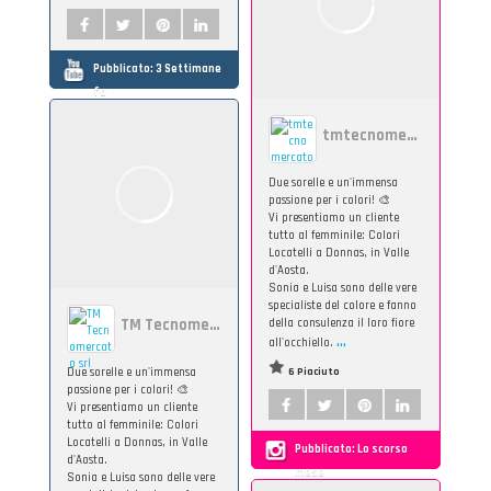
Pubblicato:
3 Settimane
fa
tmtecnomercato
Due sorelle e un'immensa
passione per i colori! 🎨
Vi presentiamo un cliente
tutto al femminile: Colori
Locatelli a Donnas, in Valle
d'Aosta.
Sonia e Luisa sono delle vere
specialiste del colore e fanno
TM Tecnomercato srl
della consulenza il loro fiore
...
all'occhiello.
Due sorelle e un'immensa
6 Piaciuto
passione per i colori! 🎨
Vi presentiamo un cliente
tutto al femminile: Colori
Locatelli a Donnas, in Valle
Pubblicato:
Lo scorso
d'Aosta.
mese
Sonia e Luisa sono delle vere