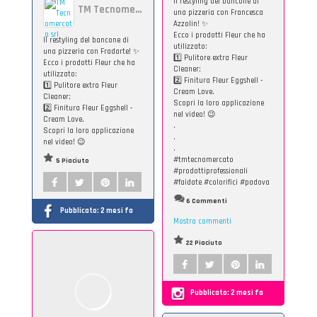
Il restyling del bancone di
TM Tecnomercato srl
una pizzeria con Francesca
Azzolin! ✨
Ecco i prodotti Fleur che ha
Il restyling del bancone di
utilizzato:
una pizzeria con Fradarte! ✨
1️⃣ Pulitore extra Fleur
Ecco i prodotti Fleur che ha
Cleaner;
utilizzato:
2️⃣ Finitura Fleur Eggshell -
1️⃣ Pulitore extra Fleur
Cream Love.
Cleaner;
Scopri la loro applicazione
2️⃣ Finitura Fleur Eggshell -
nel video! 😉
Cream Love.
.
Scopri la loro applicazione
.
nel video! 😉
.
#tmtecnomercato
5 Piaciuto
#prodottiprofessionali
#faidate #colorifici #padova
6 Commenti
Pubblicato:
2 mesi fa
Mostra commenti
22 Piaciuto
Pubblicato:
2 mesi fa