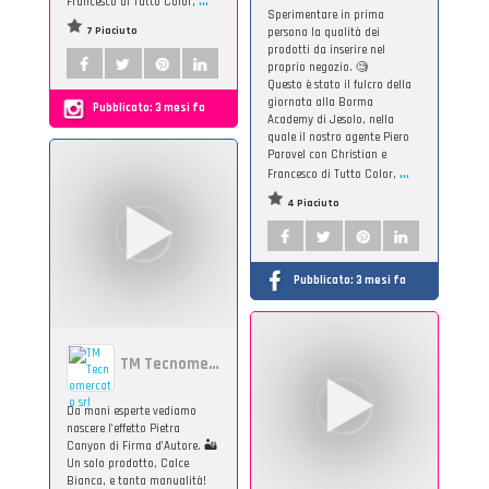
Francesco di Tutto Color,
Sperimentare in prima
7 Piaciuto
persona la qualità dei
prodotti da inserire nel
proprio negozio. 🧐
Questo è stato il fulcro della
giornata alla Borma
Pubblicato:
3 mesi fa
Academy di Jesolo, nella
quale il nostro agente Piero
Parovel con Christian e
...
Francesco di Tutto Color,
4 Piaciuto
Pubblicato:
3 mesi fa
TM Tecnomercato srl
Da mani esperte vediamo
nascere l’effetto Pietra
Canyon di Firma d’Autore. 🏜️
Un solo prodotto, Calce
Bianca, e tanta manualità!