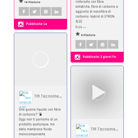
rinforzata con fibre
14 Piaciuto
sintetiche, fibre di carbonio e
aggiunta di nanofibre di
carbonio: Hybrid di ETRON.
💪🏻
Pubblicato:
La
...
Ecco
settimana scorsa
5 Piaciuto
Pubblicato:
2 giorni fa
TM Tecnomercato srl
Una guaina liquida con fibre
di carbonio? 💣
Oggi non ti parliamo di un
prodotto qualunque, ma
TM Tecnomercato srl
della membrana fluida
monocomponente