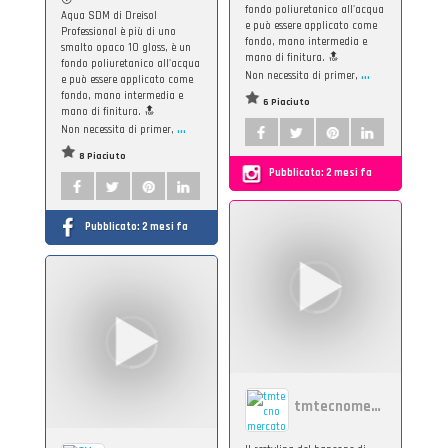
fondo poliuretanico all'acqua
Aqua SDM di Dreisol
e può essere applicato come
Professional è più di uno
fondo, mano intermedia e
smalto opaco 10 gloss, è un
mano di finitura. 🔝
fondo poliuretanico all'acqua
...
Non necessita di primer,
e può essere applicato come
fondo, mano intermedia e
6 Piaciuto
mano di finitura. 🔝
...
Non necessita di primer,
8 Piaciuto
Pubblicato:
2 mesi fa
Pubblicato:
2 mesi fa
tmtecnomercato