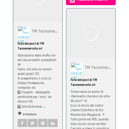
TM Tecnomercato srl
Foto dal post di TM
Tecnomercato srl
Sbarazzarsi della muffa con
soli due prodotti è possibile?
🦠
TM Tecnomercato srl
Certo, ma solo se conosci
quelli giusti! 👇🏻
Vi presentiamo il ciclo di
Foto dal post di TM
Dreisol Professional,
Tecnomercato srl
composto da:
Come nasce un punto di
1️⃣ FunghiX - detergente
riferimento che dura da oltre
sanificante per i muri, da
50 anni? 🎨
diluire 1:10;
...
Ecco la storia del nostro
2️⃣ Anti-Schimmel
cliente Colorificio ALTEa
4 Piaciuto
Montecchio Maggiore! 📍
Tutto parte nel 1973, quando
Italo Zucchi arriva ad Alte
Ceccato e rileva il colorificio