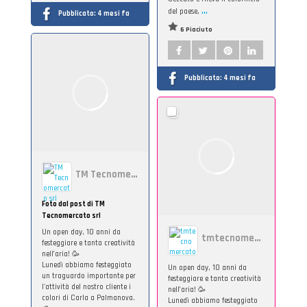
...
del paese,
Pubblicato:
4 mesi fa
6 Piaciuto
Pubblicato:
4 mesi fa
TM Tecnomercato srl
Foto dal post di TM
Tecnomercato srl
Un open day, 10 anni da
tmtecnomercato
festeggiare e tanta creatività
nell’aria! 🥳
Lunedì abbiamo festeggiato
Un open day, 10 anni da
un traguardo importante per
festeggiare e tanta creatività
l'attività del nostro cliente i
nell’aria! 🥳
colori di Carla a Palmanova.
Lunedì abbiamo festeggiato