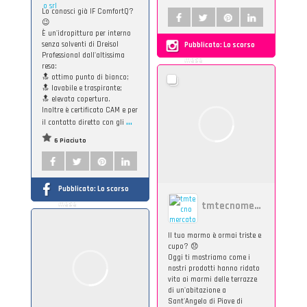
Lo conosci già IF ComfortQ?
😉
È un'idropittura per interno
senza solventi di Dreisol
Pubblicato:
Lo scorso
Professional dall'altissima
mese
resa:
🔝 ottimo punto di bianco;
🔝 lavabile e traspirante;
🔝 elevata copertura.
Inoltre è certificato CAM e per
...
il contatto diretto con gli
6 Piaciuto
Pubblicato:
Lo scorso
mese
tmtecnomercato
Il tuo marmo è ormai triste e
cupo? 😞
Oggi ti mostriamo come i
nostri prodotti hanno ridato
vita ai marmi delle terrazze
di un'abitazione a
Sant'Angelo di Piove di