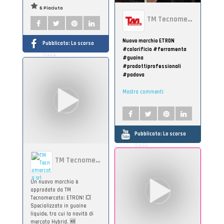
6 Piaciuto
TM Tecnomercato
Nuovo marchio ETRON
Pubblicato:
Lo scorso
#colorificio #ferramenta
mese
#guaina
#prodottiprofessionali
#padova
Mostra commenti
Pubblicato:
Lo scorso
mese
TM Tecnomercato srl
Un nuovo marchio è
approdato da TM
Tecnomercato: ETRON! 💥
Specializzato in guaine
liquide, tra cui la novità di
mercato Hybrid. 🆕