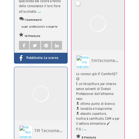
specialiste del colore e fanno
della consulenza il loro fiore
...
all'occhiello.
1 Commenti
super professionali e esperte
13 Piaciuto
Pubblicato:
Lo scorso
tmtecnomercato
mese
Lo conosci già IF ComfortQ?
😉
È un'idropittura per interno
senza solventi di Dreisol
Professional dall'altissima
resa:
🔝 ottimo punto di bianco;
🔝 lavabile e traspirante;
🔝 elevata copertura.
Inoltre è certificato CAM e per
il settore alimentare 🖌️
...
P.S.:
TM Tecnomercato srl
8 Piaciuto