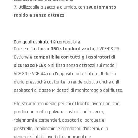
Utilizzabile a secco e a umido, con
svuotamento
rapido e senza attrezzi
.
Con quali aspiratori è compatibile
Grazie all’
attacco D50 standardizzato
, il VCE-PS 25
Cyclone è
compatibile con tutti gli aspiratori di
sicurezza FLEX
e si fissa senza attrezzi sui modelli
VCE 33 e VCE 44 con l’apposito adattatore. Il flusso
d’aria pressoché costante lo rende adatto anche agli
aspiratori di classe M dotati di monitoraggio del flusso.
È lo strumento ideale per chi affronta lavorazioni che
producono molta polvere: costruttori a secco,
falegnami e carpentieri, posatori di parquet e
piastrelle, imbianchini e arredatori d’interni, e in
generale tutti i lavori di risanamento e