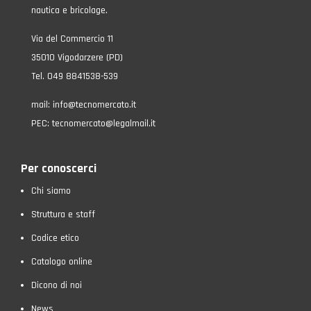
nautica e bricolage.
Via del Commercio 11
35010 Vigodarzere (PD)
Tel. 049 8841538-539
mail:
info@tecnomercato.it
PEC:
tecnomercato@legalmail.it
Per conoscerci
Chi siamo
Struttura e staff
Codice etico
Catalogo online
Dicono di noi
News