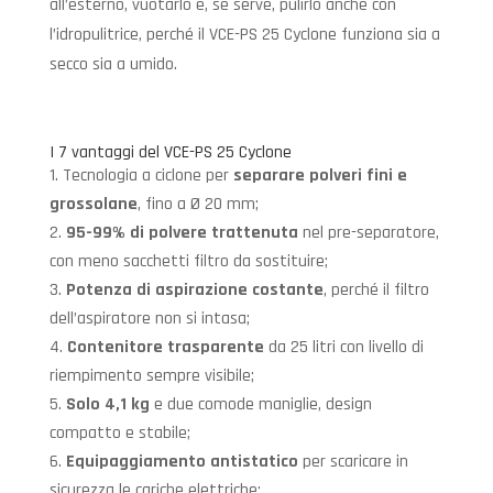
all’esterno, vuotarlo e, se serve, pulirlo anche con
l’idropulitrice, perché il VCE-PS 25 Cyclone funziona sia a
secco sia a umido.
I 7 vantaggi del VCE-PS 25 Cyclone
Tecnologia a ciclone per
separare polveri fini e
grossolane
, fino a Ø 20 mm;
95-99% di polvere trattenuta
nel pre-separatore,
con meno sacchetti filtro da sostituire;
Potenza di aspirazione costante
, perché il filtro
dell’aspiratore non si intasa;
Contenitore trasparente
da 25 litri con livello di
riempimento sempre visibile;
Solo 4,1 kg
e due comode maniglie, design
compatto e stabile;
Equipaggiamento antistatico
per scaricare in
sicurezza le cariche elettriche;