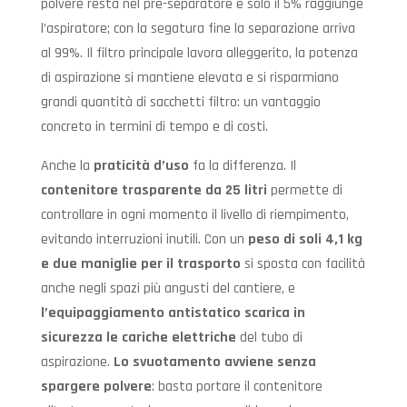
polvere resta nel pre-separatore e solo il 5% raggiunge
l’aspiratore; con la segatura fine la separazione arriva
al 99%. Il filtro principale lavora alleggerito, la potenza
di aspirazione si mantiene elevata e si risparmiano
grandi quantità di sacchetti filtro: un vantaggio
concreto in termini di tempo e di costi.
Anche la
praticità d’uso
fa la differenza. Il
contenitore trasparente da 25 litri
permette di
controllare in ogni momento il livello di riempimento,
evitando interruzioni inutili. Con un
peso di soli 4,1 kg
e
due maniglie per il trasporto
si sposta con facilità
anche negli spazi più angusti del cantiere, e
l’equipaggiamento antistatico scarica in
sicurezza le cariche elettriche
del tubo di
aspirazione.
Lo svuotamento avviene senza
spargere polvere
: basta portare il contenitore