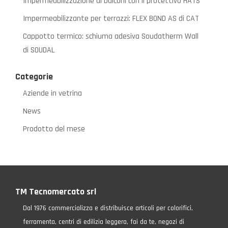
Impermeabilizzazione di balconi con il protettivo HATS
Impermeabilizzante per terrazzi: FLEX BOND AS di CAT
Cappotto termico: schiuma adesiva Soudatherm Wall
di SOUDAL
Categorie
Aziende in vetrina
News
Prodotto del mese
TM Tecnomercato srl
Dal 1976 commercializza e distribuisce articoli per colorifici,
ferramenta, centri di edilizia leggera, fai da te, negozi di