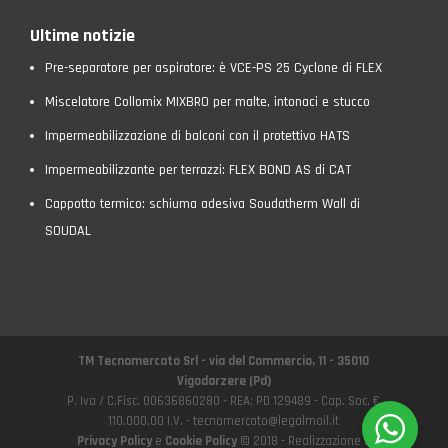
Ultime notizie
Pre-separatore per aspiratore: è VCE-PS 25 Cyclone di FLEX
Miscelatore Collomix MIXBRO per malte, intonaci e stucco
Impermeabilizzazione di balconi con il protettivo HATS
Impermeabilizzante per terrazzi: FLEX BOND AS di CAT
Cappotto termico: schiuma adesiva Soudatherm Wall di
SOUDAL
TM Tecnomercato Srl - via del Commercio, 11 - 35010
Vigodarzere (Pd)
P. Iva / C.Fisc. 00636860280 - REA: PD 129489 - Cap. Soc. €
110.000,00 I.V. - tecnomercato@legalmail.it
Privacy Policy
e
Cookie Policy
© 2018 - Realizzazione e