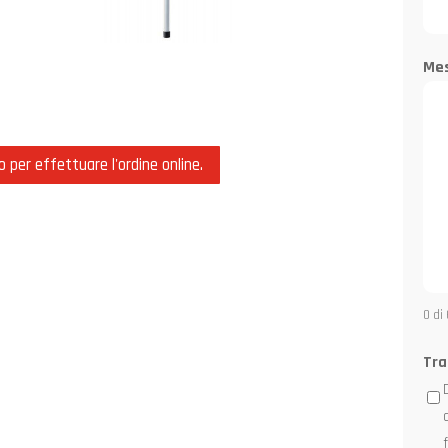
Me
o per effettuare l'ordine online.
0 di
Tra