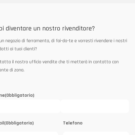
oi diventare un nostro rivenditore?
un negozio di ferramenta, di fai-da-te e vorresti rivendere i nostri
otti ai tuoi clienti?
tatta il nostro ufficio vendite che ti metterà in contatto con
ente di zona.
me
(Obbligatorio)
il
(Obbligatorio)
Telefono