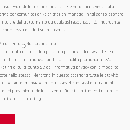
consapevole delle responsabilità e delle sanzioni previste dalla
legge per comunicazioni/dichiarazioni mendaci. In tal senso esonero
il Titolare del trattamento da qualsiasi responsabilità riguardante
la correttezza dei dati sopra inseriti.
nza
Acconsento
Non acconsento
olo
(Obbligatorio)
rattamento dei miei dati personali per l’invio di newsletter e di
o materiale informativo nonché per finalità promozionali e/o di
eting di cui al punto 2C dell’informativa privacy con le modalità
cate nella stessa. Rientrano in questa categoria tutte le attività
iute per promuovere prodotti, servizi, connessi o correlati al
tore di provenienza della scrivente. Questi trattamenti rientrano
e attività di marketing.