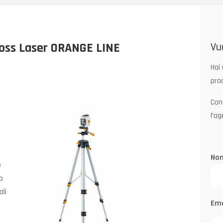
ross Laser ORANGE LINE
Vu
Hai 
prod
Con
l’ag
No
e
o
li
Ema