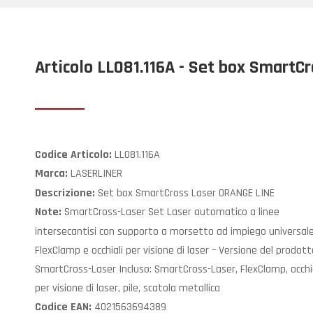
Articolo LL081.116A - Set box SmartC
LL081.116A
Codice Articolo:
LASERLINER
Marca:
Set box SmartCross Laser ORANGE LINE
Descrizione:
SmartCross-Laser Set Laser automatico a linee
Note:
intersecantisi con supporto a morsetto ad impiego universal
FlexClamp e occhiali per visione di laser – Versione del prodott
SmartCross-Laser Incluso: SmartCross-Laser, FlexClamp, occhia
per visione di laser, pile, scatola metallica
4021563694389
Codice EAN: