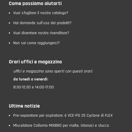
Come possiamo aiutarti
Vuoi sfogliare il nostro catalogo?
Hai domande sull’uso dei prodotti?
Vuoi diventare nostro rivenditore?
Non sai come raggiungerci?
Orari uffici e magazzino
uffici e magazzino
sono aperti con questi orari:
da lunedì a venerdì
:
8:30-12:30 e 14:00-17:00
Ultime notizie
Pre-separatore per aspiratore: è VCE-PS 25 Cyclone di FLEX
Miscelatore Collomix MIXBRO per malte, intonaci e stucco