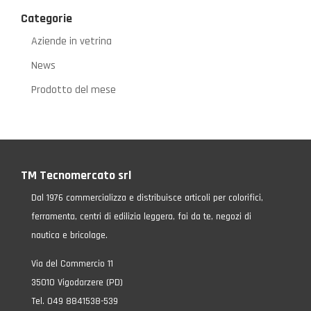
Categorie
Aziende in vetrina
News
Prodotto del mese
TM Tecnomercato srl
Dal 1976 commercializza e distribuisce articoli per colorifici,
ferramenta, centri di edilizia leggera, fai da te, negozi di
nautica e bricolage.
Via del Commercio 11
35010 Vigodarzere (PD)
Tel. 049 8841538-539