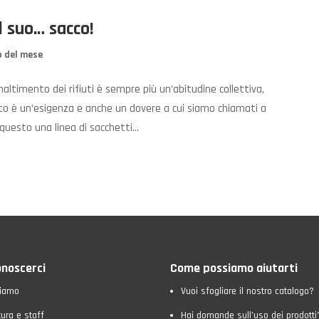
l suo… sacco!
 del mese
altimento dei rifiuti è sempre più un’abitudine collettiva,
etto è un’esigenza e anche un dovere a cui siamo chiamati a
esto una linea di sacchetti...
onoscerci
Come possiamo aiutarti
siamo
Vuoi sfogliare il nostro catalogo?
tura e staff
Hai domande sull’uso dei prodotti