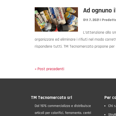
Ad ognuno i
Ott 7, 2021
|
Prodotto
L’attenzione allo sm
organizzare ed eliminare i rifiuti nel modo corr
rispondere tutti. TM Tecnomercato propone per qu
« Post precedenti
TM Tecnomercato srl
Per c
Dal 1976 commercializza e distribuisce
Chi 
articoli per colorifici, ferramenta, centri
Strut