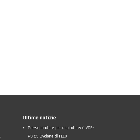
Ultime notizie
Pre-separatore per aspiratore: è VCE-
PS 25 Cyclone di FLEX
?