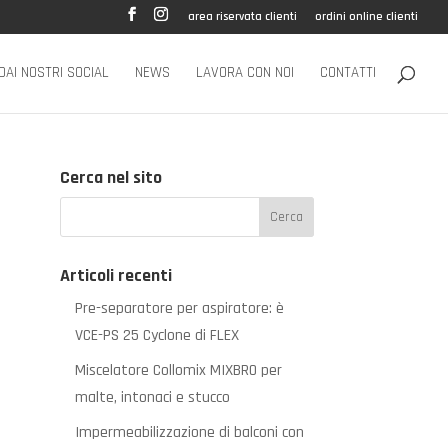
area riservata clienti
ordini online clienti
DAI NOSTRI SOCIAL
NEWS
LAVORA CON NOI
CONTATTI
Cerca nel sito
Articoli recenti
Pre-separatore per aspiratore: è
VCE-PS 25 Cyclone di FLEX
Miscelatore Collomix MIXBRO per
malte, intonaci e stucco
Impermeabilizzazione di balconi con