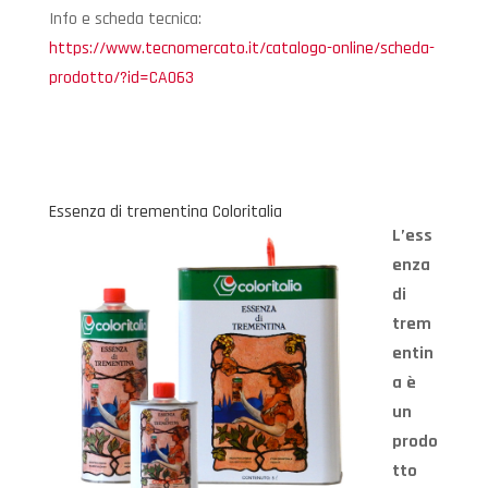
Info e scheda tecnica:
https://www.tecnomercato.it/catalogo-online/scheda-
prodotto/?id=CA063
Essenza di trementina Coloritalia
L’ess
enza
di
trem
entin
a è
un
prodo
tto