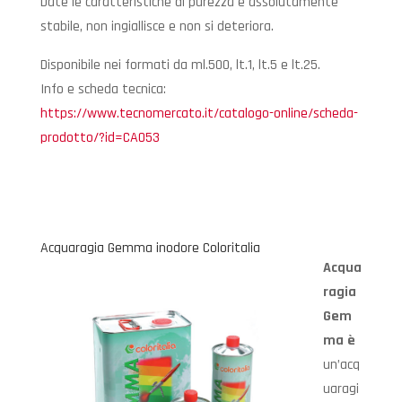
Date le caratteristiche di purezza è assolutamente
stabile, non ingiallisce e non si deteriora.
Disponibile nei formati da ml.500, lt.1, lt.5 e lt.25.
Info e scheda tecnica:
https://www.tecnomercato.it/catalogo-online/scheda-
prodotto/?id=CA053
Acquaragia Gemma inodore Coloritalia
Acqua
ragia
Gem
ma è
un’acq
uaragi