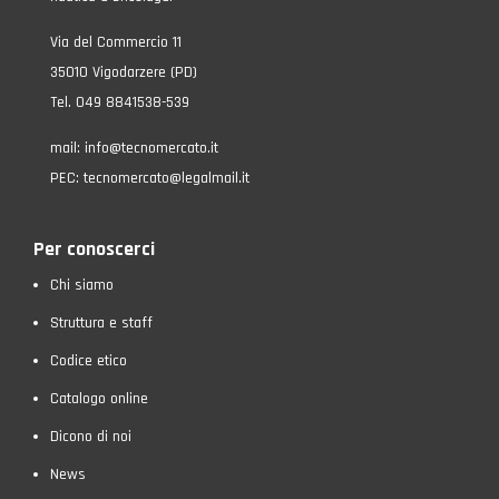
Via del Commercio 11
35010 Vigodarzere (PD)
Tel. 049 8841538-539
mail:
info@tecnomercato.it
PEC:
tecnomercato@legalmail.it
Per conoscerci
Chi siamo
Struttura e staff
Codice etico
Catalogo online
Dicono di noi
News