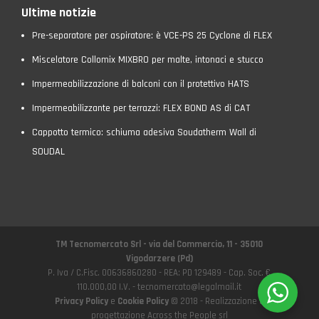
Ultime notizie
Pre-separatore per aspiratore: è VCE-PS 25 Cyclone di FLEX
Miscelatore Collomix MIXBRO per malte, intonaci e stucco
Impermeabilizzazione di balconi con il protettivo HATS
Impermeabilizzante per terrazzi: FLEX BOND AS di CAT
Cappotto termico: schiuma adesiva Soudatherm Wall di
SOUDAL
TM Tecnomercato Srl - via del Commercio, 11 - 35010
Vigodarzere (Pd)
P. Iva / C.Fisc. 00636860280 - REA: PD 129489 - Cap. Soc. €
110.000,00 I.V. - tecnomercato@legalmail.it
Privacy Policy
e
Cookie Policy
© 2018 - Realizzazione e
progettazione Across the People srl