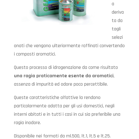
a
deriva
ta da
tagli
selezi
onati che vengono ulteriormente raffinati convertendo
i composti aromatici.
Questo processo di idrogenazione da come risultato
una ragia praticamente esente da aromatici
,
assenza di impurità ed odore poco percettibile.
Queste caratteristiche olfattive la rendono
particolarmente adatta per gli usi domestici, negli
interni abitati e in tutti i casi in cui sia preferibile una
ragia inodore.
Disponibile nei formati da ml.500, lt.1, lt.5 e lt.25.