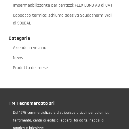
Impermeabilizzante per terrazzi: FLEX BOND AS di CAT
Cappotto termico: schiuma adesiva Soudatherm Wall
di SOUDAL
Categorie
Aziende in vetrina
News
Prodotto del mese
TM Tecnomercato srl
Dal 1976 commercializza e distribuisce articoli per colorifici,
ferramenta, centri di edilizia leggera, fai da te, negozi di
nautica e bricolage.