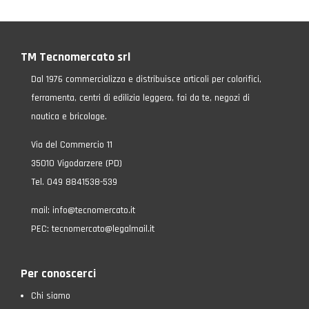
TM Tecnomercato srl
Dal 1976 commercializza e distribuisce articoli per colorifici,
ferramenta, centri di edilizia leggera, fai da te, negozi di
nautica e bricolage.
Via del Commercio 11
35010 Vigodarzere (PD)
Tel. 049 8841538-539
mail:
info@tecnomercato.it
PEC:
tecnomercato@legalmail.it
Per conoscerci
Chi siamo