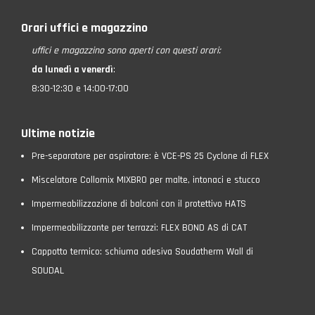
Orari uffici e magazzino
uffici e magazzino
sono aperti con questi orari:
da lunedì a venerdì
:
8:30-12:30 e 14:00-17:00
Ultime notizie
Pre-separatore per aspiratore: è VCE-PS 25 Cyclone di FLEX
Miscelatore Collomix MIXBRO per malte, intonaci e stucco
Impermeabilizzazione di balconi con il protettivo HATS
Impermeabilizzante per terrazzi: FLEX BOND AS di CAT
Cappotto termico: schiuma adesiva Soudatherm Wall di
SOUDAL