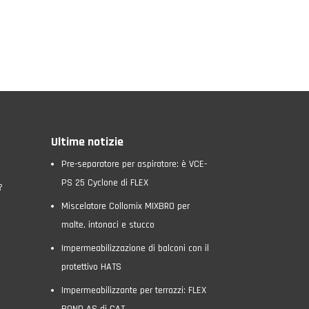
Ultime notizie
Pre-separatore per aspiratore: è VCE-
PS 25 Cyclone di FLEX
?
Miscelatore Collomix MIXBRO per
malte, intonaci e stucco
Impermeabilizzazione di balconi con il
protettivo HATS
Impermeabilizzante per terrazzi: FLEX
BOND AS di CAT