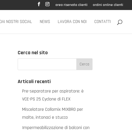
area riservata clienti
ordini online clienti
DAI NOSTRI SOCIAL
NEWS
LAVORA CON NOI
CONTATTI
Cerca nel sito
Articoli recenti
Pre-separatore per aspiratore: è
VCE-PS 25 Cyclone di FLEX
Miscelatore Collomix MIXBRO per
malte, intonaci e stucco
Impermeabilizzazione di balconi con