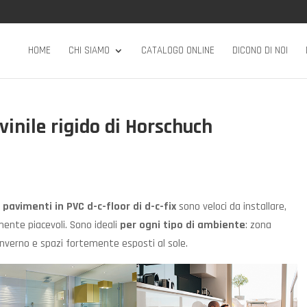
HOME
CHI SIAMO
CATALOGO ONLINE
DICONO DI NOI
 vinile rigido di Horschuch
i
pavimenti in PVC
d-c-floor di d-c-fix
sono veloci da installare,
mente piacevoli. Sono ideali
per ogni tipo di ambiente
: zona
d’inverno e spazi fortemente esposti al sole.