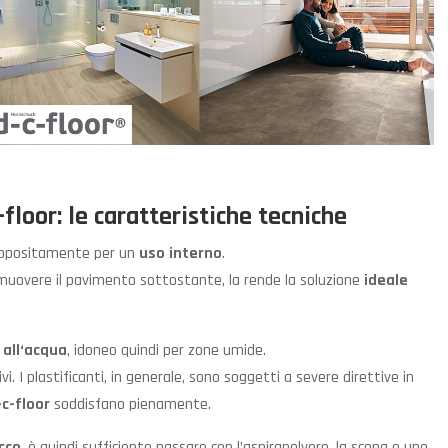
-floor: le caratteristiche tecniche
ppositamente per un
uso interno
.
rimuovere il pavimento sottostante, la rende la soluzione
ideale
 all‘acqua
, idoneo quindi per zone umide.
ivi. I plastificanti, in generale, sono soggetti a severe direttive in
-c-floor
soddisfano pienamente.
ecco
, è quindi sufficiente passare con l’aspirapolvere, la scopa o uno