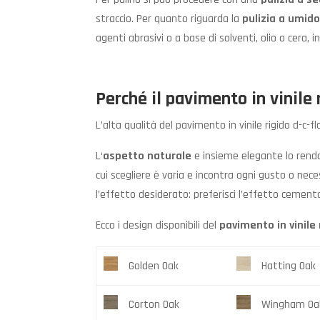
straccio. Per quanto riguarda la
pulizia a umid
agenti abrasivi o a base di solventi, olio o cera, 
Perché il pavimento in vinile 
L’alta qualità del pavimento in vinile rigido d-c-f
L‘
aspetto naturale
e insieme elegante lo rend
cui scegliere è varia e incontra ogni gusto o ne
l’effetto desiderato: preferisci l’effetto cemen
Ecco i design disponibili del
pavimento in vinile 
Golden Oak
Hatting Oak
Corton Oak
Wingham Oa