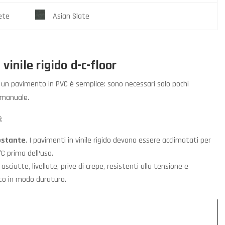
ete
Asian Slate
vinile rigido
d-c-floor
 un pavimento in PVC è semplice: sono necessari solo pochi
 manuale.
:
ostante
. I pavimenti in vinile rigido devono essere acclimatati per
 prima dell‘uso.
asciutte, livellate, prive di crepe, resistenti alla tensione e
rto in modo duraturo.