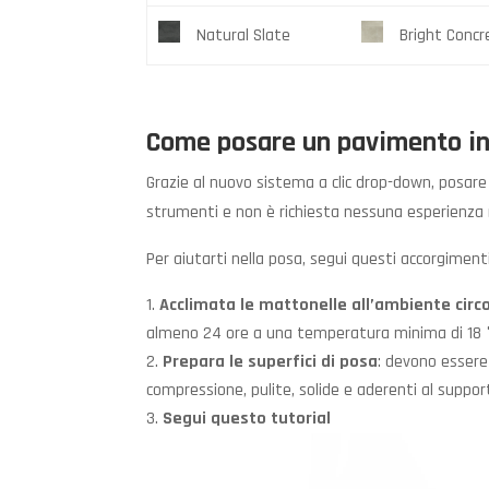
Natural Slate
Bright Concr
Come posare un pavimento in 
Grazie al nuovo sistema a clic drop-down, posare
strumenti e non è richiesta nessuna esperienza
Per aiutarti nella posa, segui questi accorgimenti
Acclimata le mattonelle all’ambiente circ
almeno 24 ore a una temperatura minima di 18 °C
Prepara le superfici di posa
: devono essere 
compressione, pulite, solide e aderenti al suppo
Segui questo tutorial
Video
Player