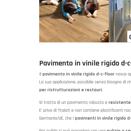
Pavimento in vinile rigido
d-c
Il
pavimento in vinile rigido d-c-floor
nasce a
La sua applicazione, possibile senza bisogno di 
per ristrutturazioni e restauri
.
Si tratta di un pavimento robusto e
resistente
E’ privo di ftalati e non contiene plastificanti noc
Germania/UE, che i
pavimenti in vinile rigido d
Per pulirlo si può procedere con una
pulizia a s