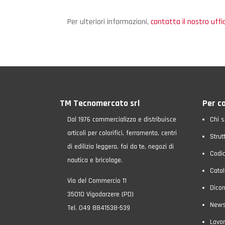
Per ulteriori informazioni,
contatta il nostro uff
TM Tecnomercato srl
Per c
Dal 1976 commercializza e distribuisce
Chi 
articoli per colorifici, ferramenta, centri
Strut
di edilizia leggera, fai da te, negozi di
Codic
nautica e bricolage.
Catal
Via del Commercio 11
Dicon
35010 Vigodarzere (PD)
New
Tel. 049 8841538-539
Lavor