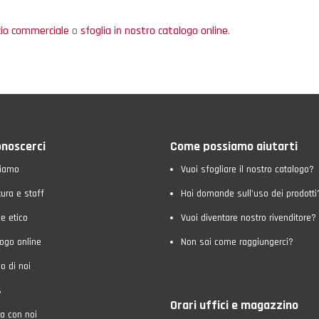
icio commerciale
o
sfoglia in nostro catalogo online
.
onoscerci
Come possiamo aiutarti
siamo
Vuoi sfogliare il nostro catalogo?
tura e staff
Hai domande sull’uso dei prodotti
e etico
Vuoi diventare nostro rivenditore?
ogo online
Non sai come raggiungerci?
o di noi
s
Orari uffici e magazzino
a con noi