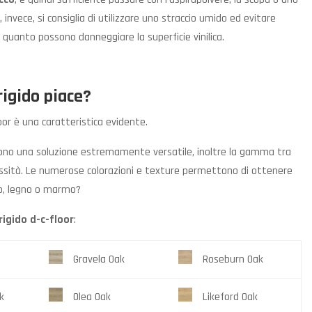
o
, invece, si consiglia di utilizzare uno straccio umido ed evitare
in quanto possono danneggiare la superficie vinilica.
rigido piace?
loor è una caratteristica evidente.
ono una soluzione estremamente versatile, inoltre la gamma tra
cessità. Le numerose colorazioni e texture permettono di ottenere
to, legno o marmo?
rigido d-c-floor
:
Gravela Oak
Roseburn Oak
k
Olea Oak
Likeford Oak