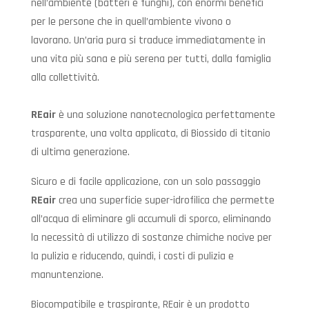
nell’ambiente (batteri e funghi), con enormi benefici
per le persone che in quell’ambiente vivono o
lavorano. Un’aria pura si traduce immediatamente in
una vita più sana e più serena per tutti, dalla famiglia
alla collettività.
REair
è una soluzione nanotecnologica perfettamente
trasparente, una volta applicata, di Biossido di titanio
di ultima generazione.
Sicuro e di facile applicazione, con un solo passaggio
REair
crea una superficie super-idrofilica che permette
all’acqua di eliminare gli accumuli di sporco, eliminando
la necessità di utilizzo di sostanze chimiche nocive per
la pulizia e riducendo, quindi, i costi di pulizia e
manuntenzione.
Biocompatibile e traspirante, REair è un prodotto