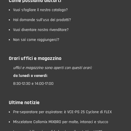
Come possiamo aiutarti
Vuoi sfogliare il nostro catalogo?
Hai domande sull’uso dei prodotti?
Vuoi diventare nostro rivenditore?
Non sai come raggiungerci?
Orari uffici e magazzino
uffici e magazzino
sono aperti con questi orari:
da lunedì a venerdì
:
8:30-12:30 e 14:00-17:00
Ultime notizie
Pre-separatore per aspiratore: è VCE-PS 25 Cyclone di FLEX
Miscelatore Collomix MIXBRO per malte, intonaci e stucco