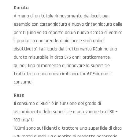
Durata
A meno di un totale rinnovamento dei locali, per
esempio con carteggiatura e nuova tinteggiatura delle
pareti (una volta coperto da un nuovo strato di vernice
il prodotto non prenderà più luce e sarà quindi
disattivato) l’efficacia del trattamento REair ha una
durata misurabile in circa 3/5 anni: praticamente,
quindi, fino al momento di rinnovare la superficie
trattata con una nuova imbiancatura! REair non si
consuma!
Resa
Il consumo di REair è in funzione del grado di
assorbimento della superficie e può variare tra i 80 –
100 mq/lt.
100ml sono sufficienti a trattare una superficie di circa
5/8 metri quadri. La quantità di prodotto necessaria