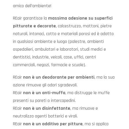
amico dell’ambiente!
REair garantisce la
massima adesione su superfici
pitturate e decorate
, calcestruzzo, mattoni, pietre
naturali, intonaci, cotto e materiali porosi ed è adatto
in qualsiasi ambiente e luogo (palestre, ambienti
ospedalieri, ambulatori e laboratori, studi medici e
dentistici, industrie, veicoli, case, uffici, centri
commerciali, negozi, farmacie e scuole).
REair
non è un deodorante per ambienti
, ma la sua
azione rimuove gli odori sgradevoli.
REair
non è un anti-muffa
, ma distrugge le muffe
presenti su pareti o intercapedini.
REair
non è un disinfettante
, ma rimuove e
neutralizza agenti batterici e virali.
REair
non è un additivo per pitture
, ma si applica