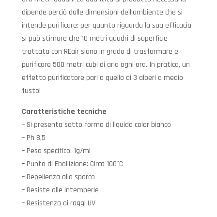
dipende perciò dalle dimensioni dell’ambiente che si
intende purificare: per quanto riguarda la sua efficacia
si può stimare che 10 metri quadri di superficie
trattata con REair siano in grado di trasformare e
purificare 500 metri cubi di aria ogni ora. In pratica, un
effetto purificatore pari a quello di 3 alberi a medio
fusto!
Caratteristiche tecniche
– Si presenta sotto forma di liquido color bianco
– Ph 8,5
– Peso specifico: 1g/ml
– Punto di Ebollizione: Circa 100°C
– Repellenza allo sporco
– Resiste alle intemperie
– Resistenza ai raggi UV