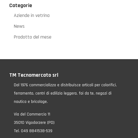
Categorie
Aziende in vetrina
News
Prodotto del mese
TM Tecnomercato srl
Dal 1976 commercializza e distribuisce articoli per colorifici,
ferramenta, centri di edilizia leggera, fai da te, negozi di
nautica e bricolage.
Via del Commercio 11
35010 Vigodarzere (PD)
Tel. 049 8841538-539