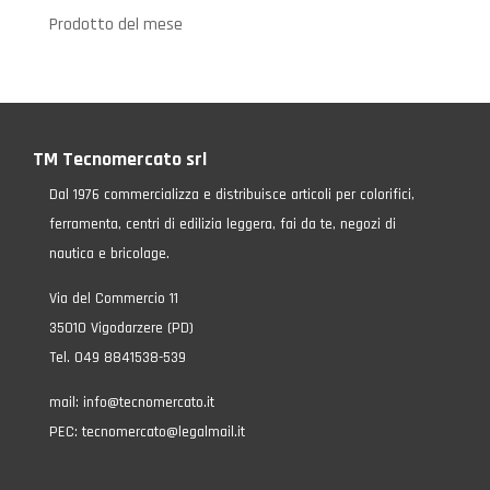
Prodotto del mese
TM Tecnomercato srl
Dal 1976 commercializza e distribuisce articoli per colorifici,
ferramenta, centri di edilizia leggera, fai da te, negozi di
nautica e bricolage.
Via del Commercio 11
35010 Vigodarzere (PD)
Tel. 049 8841538-539
mail:
info@tecnomercato.it
PEC:
tecnomercato@legalmail.it