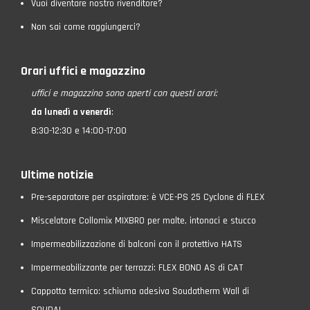
Vuoi diventare nostro rivenditore?
Non sai come raggiungerci?
Orari uffici e magazzino
uffici e magazzino
sono aperti con questi orari:
da lunedì a venerdì
:
8:30-12:30 e 14:00-17:00
Ultime notizie
Pre-separatore per aspiratore: è VCE-PS 25 Cyclone di FLEX
Miscelatore Collomix MIXBRO per malte, intonaci e stucco
Impermeabilizzazione di balconi con il protettivo HATS
Impermeabilizzante per terrazzi: FLEX BOND AS di CAT
Cappotto termico: schiuma adesiva Soudatherm Wall di
SOUDAL