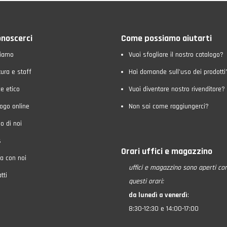
onoscerci
Come possiamo aiutarti
siamo
Vuoi sfogliare il nostro catalogo?
tura e staff
Hai domande sull’uso dei prodotti
e etico
Vuoi diventare nostro rivenditore?
ogo online
Non sai come raggiungerci?
o di noi
s
Orari uffici e magazzino
a con noi
uffici e magazzino
sono aperti co
tti
questi orari:
da lunedì a venerdì
:
8:30-12:30 e 14:00-17:00