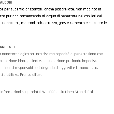
BALCONI
te per superfici orizzontali, anche piastrellate. Non modifica la
orto pur non consentendo all’acqua di penetrare nei capillari del
etre naturali, mattoni, calcestruzzo, gres e cemento e su tutte le
MANUFATTI
la nanotecnologica ha un’altissima capacità di penetrazione che
 protezione idrorepellente. La sua azione profonda impedisce
i inquinanti responsabili del degrado di aggredire il manufatto.
ile utilizzo. Pronto all’uso.
informazioni sui prodotti WILIDRO della Linea Stop di Dixi.