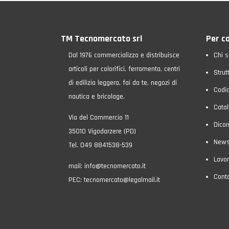
TM Tecnomercato srl
Per c
Dal 1976 commercializza e distribuisce
Chi 
articoli per colorifici, ferramenta, centri
Strut
di edilizia leggera, fai da te, negozi di
Codic
nautica e bricolage.
Catal
Via del Commercio 11
Dicon
35010 Vigodarzere (PD)
New
Tel. 049 8841538-539
Lavor
mail:
info@tecnomercato.it
Conta
PEC:
tecnomercato@legalmail.it