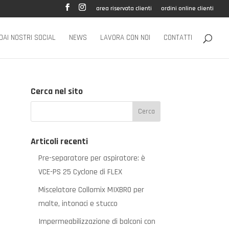
area riservata clienti
ordini online clienti
DAI NOSTRI SOCIAL
NEWS
LAVORA CON NOI
CONTATTI
Cerca nel sito
Articoli recenti
Pre-separatore per aspiratore: è
VCE-PS 25 Cyclone di FLEX
Miscelatore Collomix MIXBRO per
malte, intonaci e stucco
Impermeabilizzazione di balconi con