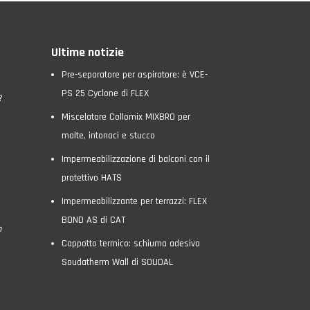
Ultime notizie
Pre-separatore per aspiratore: è VCE-
PS 25 Cyclone di FLEX
?
Miscelatore Collomix MIXBRO per
malte, intonaci e stucco
Impermeabilizzazione di balconi con il
protettivo HATS
Impermeabilizzante per terrazzi: FLEX
BOND AS di CAT
n
Cappotto termico: schiuma adesiva
Soudatherm Wall di SOUDAL