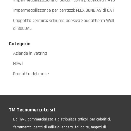
Impermeabilizzazione di balconi con il protettivo HATS
Impermeabilizzante per terrazzi: FLEX BOND AS di CAT
Cappotto termico: schiuma adesiva Soudatherm Wall
di SOUDAL
Categorie
Aziende in vetrina
News
Prodotto del mese
TM Tecnomercato srl
Dal 1976 commercializza e distribuisce articoli per colorifici,
ferramenta, centri di edilizia leggera, fai da te, negozi di