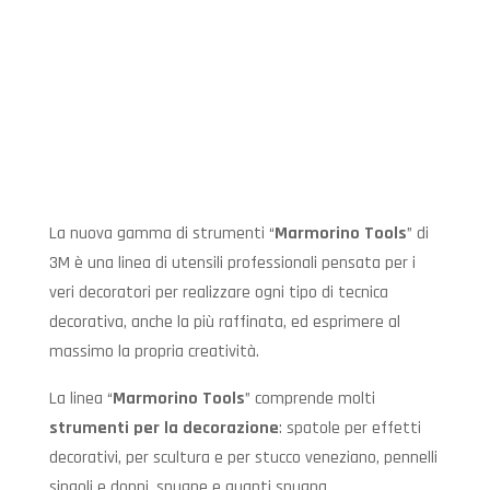
La nuova gamma di strumenti “
Marmorino Tools
” di
3M è una linea di utensili professionali pensata per i
veri decoratori per realizzare ogni tipo di tecnica
decorativa, anche la più raffinata, ed esprimere al
massimo la propria creatività.
La linea “
Marmorino Tools
” comprende molti
strumenti per la decorazione
: spatole per effetti
decorativi, per scultura e per stucco veneziano, pennelli
singoli e doppi, spugne e guanti spugna,