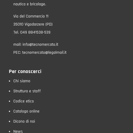
nautica e bricolage.
Via del Commercio 11
35010 Vigodarzere (PD)
Tel. 049 8841538-539
mail:
info@tecnomercato.it
PEC:
tecnomercato@legalmail.it
Per conoscerci
Chi siamo
Struttura e staff
Codice etico
Catalogo online
Dicono di noi
News