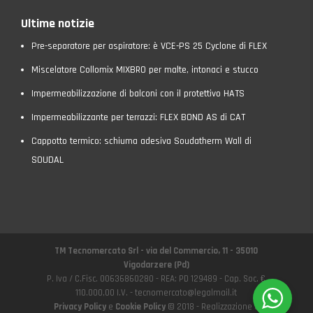
Ultime notizie
Pre-separatore per aspiratore: è VCE-PS 25 Cyclone di FLEX
Miscelatore Collomix MIXBRO per malte, intonaci e stucco
Impermeabilizzazione di balconi con il protettivo HATS
Impermeabilizzante per terrazzi: FLEX BOND AS di CAT
Cappotto termico: schiuma adesiva Soudatherm Wall di
SOUDAL
TM Tecnomercato Srl - via del Commercio, 11 - 35010
Vigodarzere (Pd)
P. Iva / C.Fisc. 00636860280 - REA: PD 129489 - Cap. Soc. €
110.000,00 I.V. - tecnomercato@legalmail.it
Privacy Policy
e
Cookie Policy
© 2018 - Realizzazione e