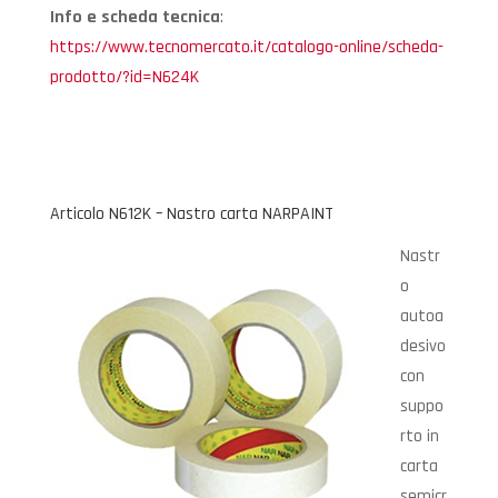
Info e scheda tecnica
:
https://www.tecnomercato.it/catalogo-online/scheda-
prodotto/?id=N624K
Articolo N612K – Nastro carta NARPAINT
Nastr
o
autoa
desivo
con
suppo
rto in
carta
semicr