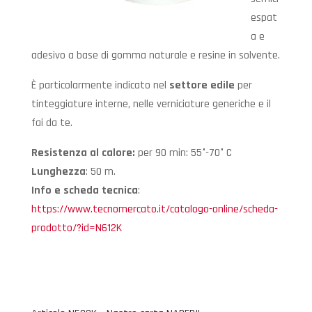
espat
a e
adesivo a base di gomma naturale e resine in solvente.
È particolarmente indicato nel
settore edile
per
tinteggiature interne, nelle verniciature generiche e il
fai da te.
Resistenza al calore:
per 90 min: 55°-70° C
Lunghezza
: 50 m.
Info e scheda tecnica
:
https://www.tecnomercato.it/catalogo-online/scheda-
prodotto/?id=N612K