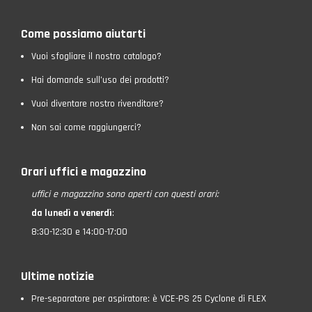
Come possiamo aiutarti
Vuoi sfogliare il nostro catalogo?
Hai domande sull’uso dei prodotti?
Vuoi diventare nostro rivenditore?
Non sai come raggiungerci?
Orari uffici e magazzino
uffici e magazzino
sono aperti con questi orari:
da lunedì a venerdì
:
8:30-12:30 e 14:00-17:00
Ultime notizie
Pre-separatore per aspiratore: è VCE-PS 25 Cyclone di FLEX