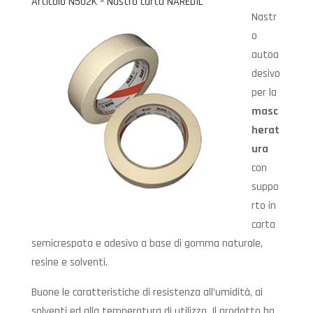
Articolo N502K – Nastro carta NAREDIL
Nastr
o
autoa
desivo
per la
masc
herat
ura
con
suppo
rto in
carta
semicrespata e adesivo a base di gomma naturale,
resine e solventi.
Buone le caratteristiche di resistenza all’umidità, ai
solventi ed alla temperatura di utilizzo. Il prodotto ha