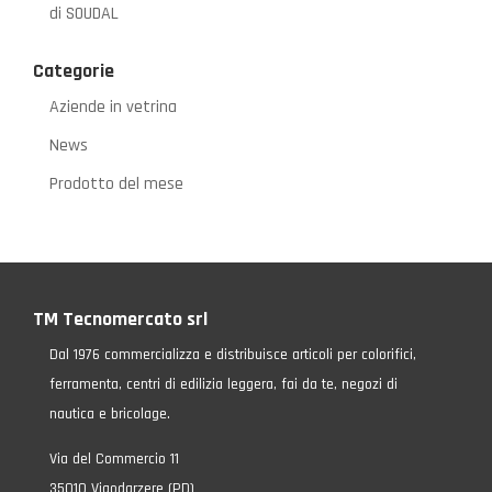
di SOUDAL
Categorie
Aziende in vetrina
News
Prodotto del mese
TM Tecnomercato srl
Dal 1976 commercializza e distribuisce articoli per colorifici,
ferramenta, centri di edilizia leggera, fai da te, negozi di
nautica e bricolage.
Via del Commercio 11
35010 Vigodarzere (PD)