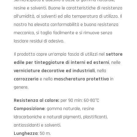
resine e solventi. Buone le caratteristiche di resistenza
all’umidità, ai solventi ed alla temperatura di utilizzo. Il
nastro ha elevata conformabilità e buona resistenza
meccanica, si taglia facilmente e si rimuove senza
lasciare residui di adesivo.
Il prodotto copre un’ampia fascia di utilizzi nel
settore
edile per tinteggiature di interni ed esterni
, nelle
verniciature decorative ed industriali
, nella
carrozzeria
e nella
mascheratura protettiva
in
genere.
Resistenza al calore:
per 90 min: 60-80°C
Composizione
: gomma naturale, resine
idrocarboniche e naturali pigmenti, plastificanti,
antiossidanti e solventi.
Lunghezza
: 50 m.