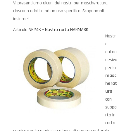
Vi presentiamo alcuni dei nastri per mascheratura,
ciascuno adatto ad un uso specifico. Scopriamoli
insieme!
Articolo N624K – Nastro carta NARMASK
Nastr
o
autoa
desivo
per la
masc
herat
ura
con
suppo
rto in
carta
semicrespata e adesivo a base di gomma naturale,