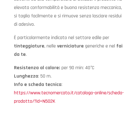
elevata conformabilità e buona resistenza meccanica,
si taglia facilmente e si rimuove senza lasciare residui
di adesivo.
È particolarmente indicato nel settore edile per
tinteggiature
, nelle
verniciature
generiche e nel
fai
da te
.
Resistenza al calore:
per 90 min: 40°C
Lunghezza
: 50 m.
Info e scheda tecnica
:
https://www.tecnomercato.it/catalogo-online/scheda-
prodotto/?id=N502K