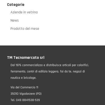
Categorie
Aziende in vetrina
News
Prodotto del mese
TM Tecnomercato srl
Dal 1976 commercializza e distribuisce articoli per colorifici,
ferramenta, centri di edilizia leggera, fai da te, negozi di
nautica e bricolage.
Via del Commercio 11
35010 Vigodarzere (PD)
Tel. 049 8841538-539