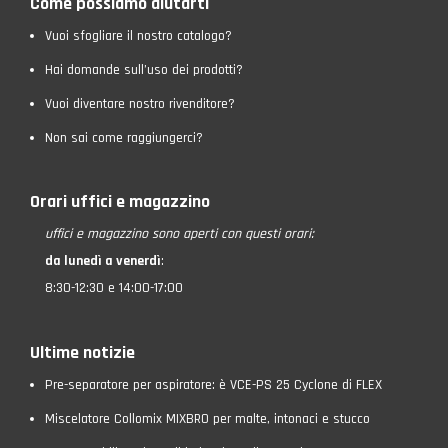
Come possiamo aiutarti
Vuoi sfogliare il nostro catalogo?
Hai domande sull’uso dei prodotti?
Vuoi diventare nostro rivenditore?
Non sai come raggiungerci?
Orari uffici e magazzino
uffici e magazzino
sono aperti con questi orari:
da lunedì a venerdì
:
8:30-12:30 e 14:00-17:00
Ultime notizie
Pre-separatore per aspiratore: è VCE-PS 25 Cyclone di FLEX
Miscelatore Collomix MIXBRO per malte, intonaci e stucco