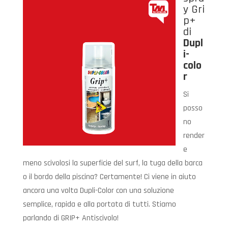
y Gri
p+
di
Dupl
i-
colo
r
Si
posso
no
render
e
meno scivolosi la superficie del surf, la tuga della barca
o il bordo della piscina? Certamente! Ci viene in aiuto
ancora una volta Dupli-Color con una soluzione
semplice, rapida e alla portata di tutti. Stiamo
parlando di GRIP+ Antiscivolo!