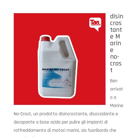
disin
cros
tant
e M
arin
e
no-
cros
t
Ben
arrivat
o a
Marine
No-Crost, un prodotto disincrostante, disossidante e
decapante a base acida per pulire gli impianti di
raffreddamento di motori marini, sia fuoribordo che