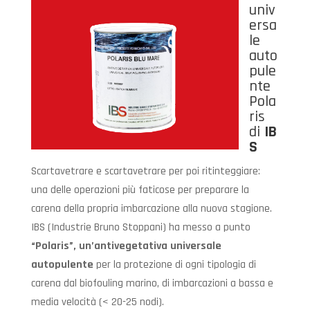
univ
ersa
le
auto
pule
nte
Pola
ris
di
IB
S
Scartavetrare e scartavetrare per poi ritinteggiare:
una delle operazioni più faticose per preparare la
carena della propria imbarcazione alla nuova stagione.
IBS (Industrie Bruno Stoppani) ha messo a punto
“Polaris”, un’antivegetativa universale
autopulente
per la protezione di ogni tipologia di
carena dal biofouling marino, di imbarcazioni a bassa e
media velocità (< 20-25 nodi).