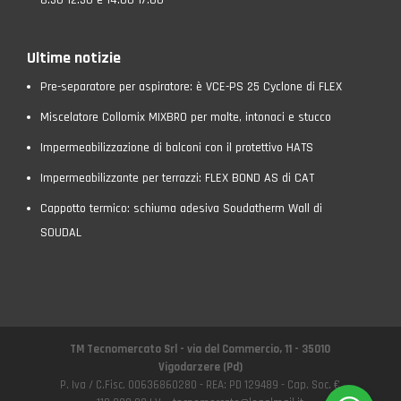
8:30-12:30 e 14:00-17:00
Ultime notizie
Pre-separatore per aspiratore: è VCE-PS 25 Cyclone di FLEX
Miscelatore Collomix MIXBRO per malte, intonaci e stucco
Impermeabilizzazione di balconi con il protettivo HATS
Impermeabilizzante per terrazzi: FLEX BOND AS di CAT
Cappotto termico: schiuma adesiva Soudatherm Wall di
SOUDAL
TM Tecnomercato Srl - via del Commercio, 11 - 35010
Vigodarzere (Pd)
P. Iva / C.Fisc. 00636860280 - REA: PD 129489 - Cap. Soc. €