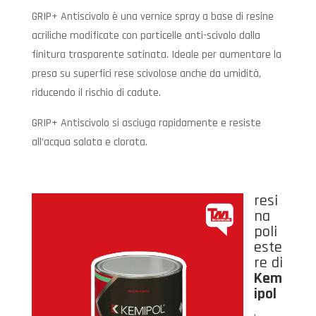
GRIP+ Antiscivolo è una vernice spray a base di resine
acriliche modificate con particelle anti-scivolo dalla
finitura trasparente satinata. Ideale per aumentare la
presa su superfici rese scivolose anche da umidità,
riducendo il rischio di cadute.
GRIP+ Antiscivolo si asciuga rapidamente e resiste
all’acqua salata e clorata.
resi
na
poli
este
re di
Kem
ipol