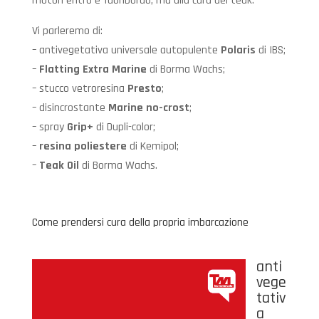
motori entro e fuoribordo, ma alla cura del teak.
Vi parleremo di:
– antivegetativa universale autopulente
Polaris
di IBS;
–
Flatting Extra Marine
di Borma Wachs;
– stucco vetroresina
Presto
;
– disincrostante
Marine no-crost
;
– spray
Grip+
di Dupli-color;
–
resina poliestere
di Kemipol;
–
Teak Oil
di Borma Wachs.
Come prendersi cura della propria imbarcazione
anti
vege
tativ
a