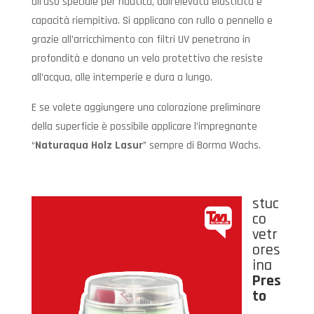
all’uso speciale per nautica, dall’elevata elasticità e
capacità riempitiva. Si applicano con rullo o pennello e
grazie all’arricchimento con filtri UV penetrano in
profondità e donano un velo protettivo che resiste
all’acqua, alle intemperie e dura a lungo.
E se volete aggiungere una colorazione preliminare
della superficie è possibile applicare l’impregnante
“
Naturaqua Holz Lasur
” sempre di Borma Wachs.
stuc
co
vetr
ores
ina
Pres
to