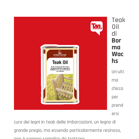
Teak
Oil
di
Bor
ma
Wac
hs
Un’ulti
ma
chicca
per
prend
ersi
cura dei legni in teak delle imbarcazioni, un legno di
grande pregio, ma essendo particolarmente resinoso,
non è sempre semplice da trattare.