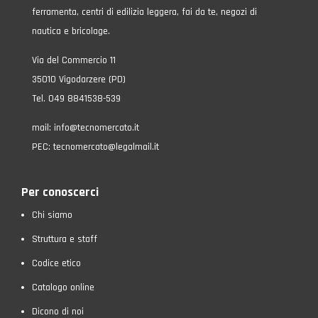
ferramenta, centri di edilizia leggera, fai da te, negozi di
nautica e bricolage.
Via del Commercio 11
35010 Vigodarzere (PD)
Tel. 049 8841538-539
mail:
info@tecnomercato.it
PEC:
tecnomercato@legalmail.it
Per conoscerci
Chi siamo
Struttura e staff
Codice etico
Catalogo online
Dicono di noi